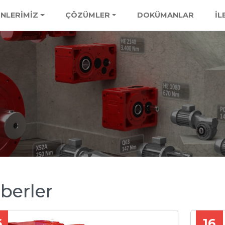
NLERİMİZ
ÇÖZÜMLER
DOKÜMANLAR
İL
berler
6
16