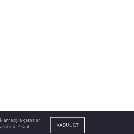
ek amacıyla çerezler
KABUL ET
başlıkta 'Kabul