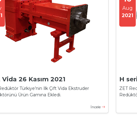
v
Aug
1
2021
t Vida 26 Kasım 2021
H ser
edüktör Türkiye’nin İlk Çift Vida Ekstruder
ZET Red
ktörünü Ürün Gamına Ekledi.
Redüktö
İncele