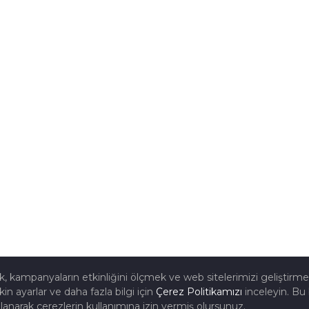
mak, kampanyaların etkinliğini ölçmek ve web sitelerimizi geliştirm
kin ayarlar ve daha fazla bilgi için
Çerez Politikamızı
inceleyin. Bu 
lanarak çerezlerin kullanımına izin vermiş olursunuz.