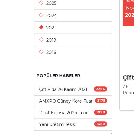
2025
No
202
2024
2021
2019
2016
POPÜLER HABELER
Çif
ZET R
Çift Vida 26 Kasım 2021
2286
Redü
AMXPO Güney Kore Fuarı
2175
Plast Eurasia 2024 Fuarı
1998
Yeni Üretim Tesisi
1480