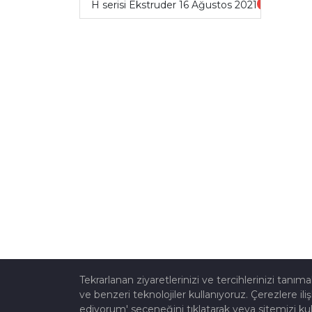
H serisi Ekstruder 16 Ağustos 2021
1402
Tekrarlanan ziyaretlerinizi ve tercihlerinizi tanı
ve benzeri teknolojiler kullanıyoruz. Çerezlere iliş
ediyorum' seçeneğini tıklatarak veya sitemizi kul