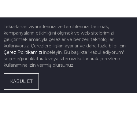
Tekrarlanan ziyaretlerinizi ve tercihlerinizi tanımak,
kampanyaların etkinliğini ölçmek ve web sitelerimizi
geliştirmek amacıyla çerezler ve benzeri teknolojiler
kullanıyoruz. Çerezlere ilişkin ayarlar ve daha fazla bilgi için
Çerez Politikamızı
inceleyin. Bu başlıkta 'Kabul ediyorum'
seçeneğini tıklatarak veya sitemizi kullanarak çerezlerin
kullanımına izin vermiş olursunuz.
KABUL ET
Ülkemizin en eski redüktör firmalarından olan ZET Redüktör
Sanayi ve Ticaret A.Ş., 1950'li yılların sonunda İstanbul