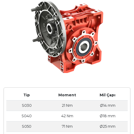
Tip
Moment
Mil Çapı
S030
21 Nm
Ø14 mm
S040
42 Nm
Ø18 mm
S050
71 Nm
Ø25 mm