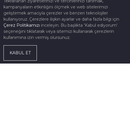
Tekrarlanan ziyaretlerinizi ve tercihlerinizi tanımak,
kampanyaların etkinliğini ölçmek ve web sitelerimizi
geliştirmek amacıyla çerezler ve benzeri teknolojiler
kullanıyoruz. Çerezlere ilişkin ayarlar ve daha fazla bilgi için
Çerez Politikamızı
inceleyin. Bu başlıkta 'Kabul ediyorum'
seçeneğini tıklatarak veya sitemizi kullanarak çerezlerin
kullanımına izin vermiş olursunuz.
KABUL ET
Ülkemizin en eski redüktör firmalarından olan ZET Redüktör
Sanayi ve Ticaret A.Ş., 1950'li yılların sonunda İstanbul
Perşembe pazarında kurulmuştur.